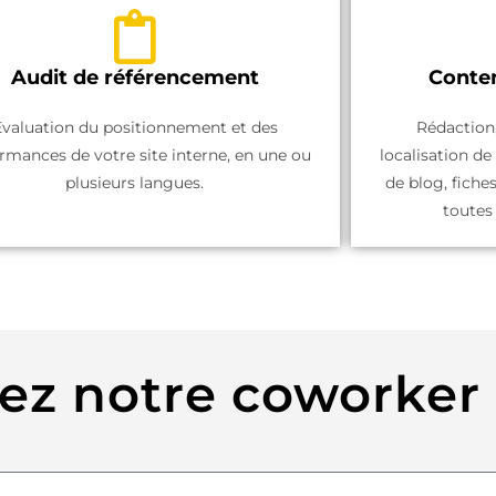
Audit de référencement
Conte
Évaluation du positionnement et des
Rédaction,
rmances de votre site interne, en une ou
localisation de
plusieurs langues.
de blog, fiche
toutes 
ez notre coworker