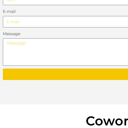
E-mail
Message
Cowor