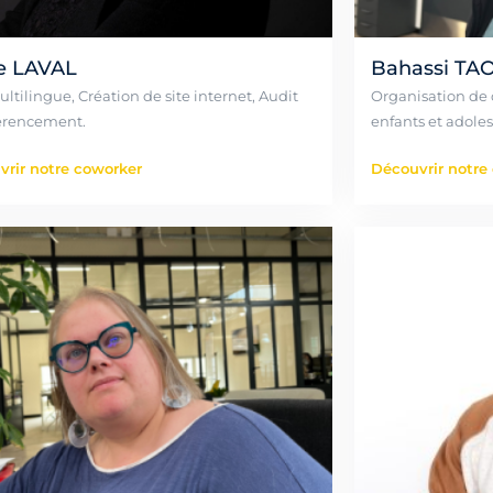
e LAVAL
Bahassi TA
ltilingue, Création de site internet, Audit
Organisation de 
érencement.
enfants et adoles
rir notre coworker
Découvrir notre