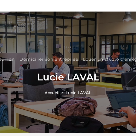
réunion
Domicilier son entreprise
Louer un studio d’enr
Lucie LAVAL
Accueil
>
Lucie LAVAL