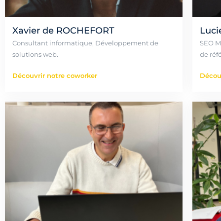
Xavier de ROCHEFORT
Luci
Consultant informatique, Développement de
SEO Mu
solutions web.
de réf
Découvrir notre coworker
Découv