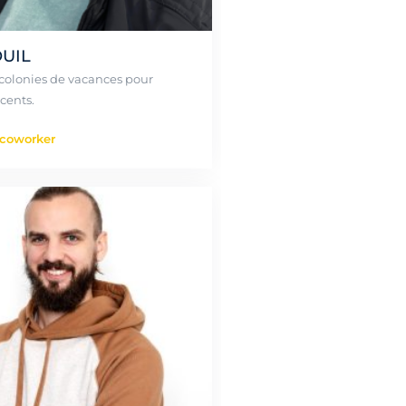
OUIL
colonies de vacances pour
cents.
 coworker