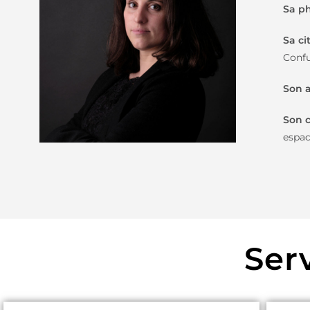
Sa ph
Sa ci
Confu
Son a
Son 
espac
Ser