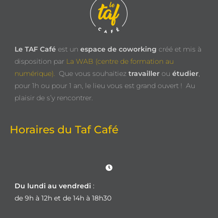
Le TAF Café
est un
espace de coworking
créé et mis à
disposition par
La WAB (centre de formation au
numérique).
Que vous souhaitiez
travailler
ou
étudier
,
pour 1h ou pour 1 an, le lieu vous est grand ouvert !
Au
plaisir de s’y rencontrer.
Horaires du Taf Café
Du lundi au vendredi
:
de 9h à 12h et de 14h à 18h30