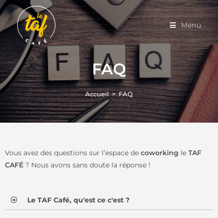
Menu
FAQ
Accueil
>
FAQ
Vous avez des questions sur l’espace de
coworking
le
TAF
CAFÉ
? Nous avons sans doute la réponse !
Le TAF Café, qu'est ce c'est ?