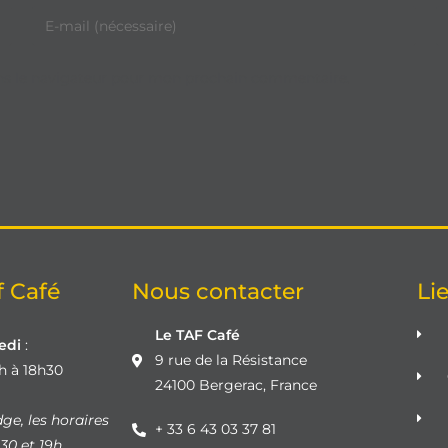
ns le navigateur pour mon prochain commentaire.
f Café
Nous contacter
Lie
Le TAF Café
redi
:
9 rue de la Résistance
4h à 18h30
24100 Bergerac, France
ge, les horaires
+ 33 6 43 03 37 81
30 et 19h.