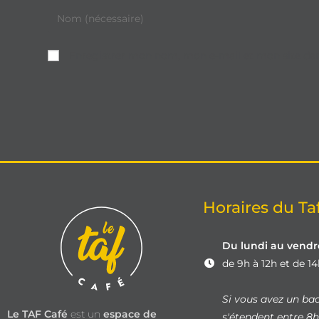
Enregistrer mon nom, mon e-mail et mon site da
Horaires du Ta
Du lundi au vend
de 9h à 12h et de 1
Si vous avez un bad
Le TAF Café
est un
espace de
s'étendent entre 8h